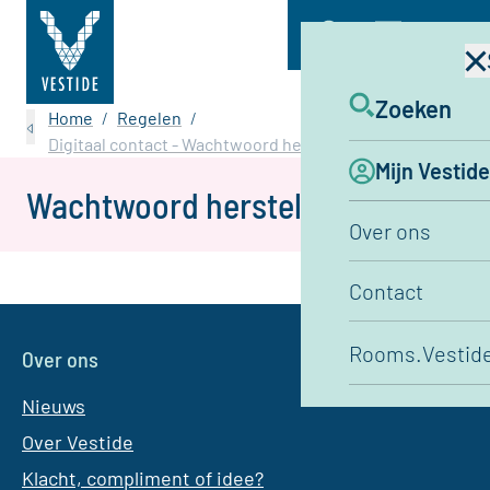
Menu
Zoeken
Home
Regelen
Digitaal contact - Wachtwoord herstellen
Mijn Vestide
Wachtwoord herstellen
Over ons
Contact
Rooms.Vestide
Over ons
Nieuws
Over Vestide
Klacht, compliment of idee?